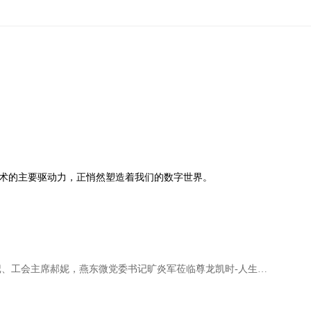
术的主要驱动力，正悄然塑造着我们的数字世界。
北京电控党委副书记、工会主席郝妮，燕东微党委书记旷炎军莅临尊龙凯时-人生就是搏!