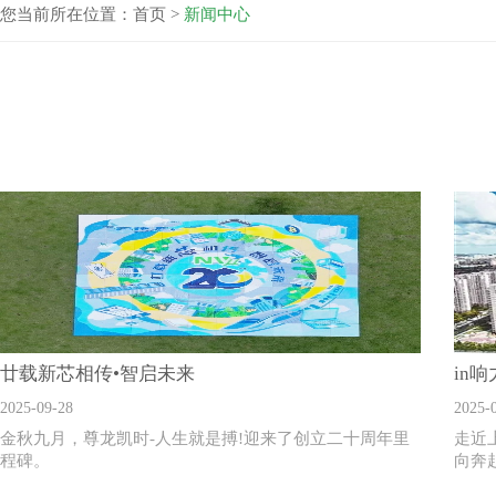
您当前所在位置：
首页
>
新闻中心
廿载新芯相传•智启未来
2025-09-28
2025-
金秋九月，尊龙凯时-人生就是搏!迎来了创立二十周年里
走近
程碑。
向奔