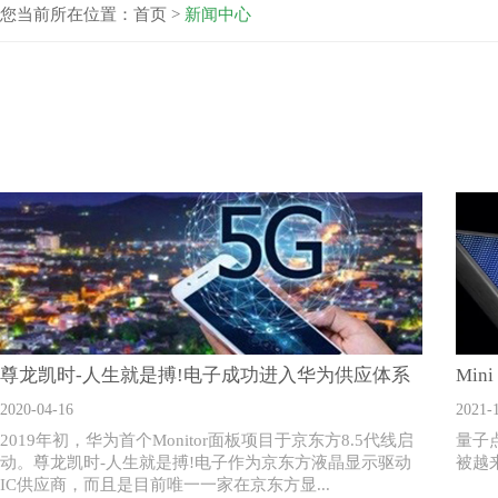
您当前所在位置：
首页
>
新闻中心
尊龙凯时-人生就是搏!电子成功进入华为供应体系
2020-04-16
2021-
2019年初，华为首个Monitor面板项目于京东方8.5代线启
量子
动。尊龙凯时-人生就是搏!电子作为京东方液晶显示驱动
被越
IC供应商，而且是目前唯一一家在京东方显...