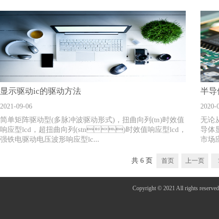
显示驱动ic的驱动方法
半导
2021-09-06
2020-
简单矩阵驱动型(多脉冲波驱动形式)，扭曲向列(tn)时效值
无论从
响应型lcd，超扭曲向列(stn)时效值响应型lcd，
导体显
强铁电驱动电压波形响应型lc...
市场应
共
6
页
首页
上一页
Copyright © 2021 All r