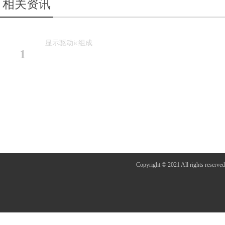
相关资讯
和tone 2k命令设置蜂鸣频率分别为4khz和2khz，蜂鸣驱动信号可以调用tone
(5)lcd驱动器cms1621是一个128(32×4)点阵式lcd驱动器
显示驱动ic组成
&emsp;(6)指令格式cms1621可以通过s/w来设置，设置c
1
100，由系统设置命令、系统频率选择命令、lcd结构命令、蜂鸣频率选
(7)接口cms1621有4个线需要接口。__cs初始化串行接口电路和在主控制器
Copyright © 2021 All r