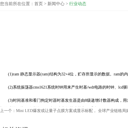
您当前所在位置：
首页
>
新闻中心
>
行业动态
(1)ram 静态显示器(ram)结构为32×4位，贮存所显示的数据。ram的
(2)系统振荡器cms1621系统时钟用来产生时基/wdt电路的时钟、lcd驱动时钟
(3)时间基准和看门狗定时器时基发生器是由8级递增计数器构成
望的跳转、执行错误等)，用来停止主控器或其它子系统。
上一个：
Mini LED爆发或让量子点膜方案成显示标配， 全球产业链格局
(4)蜂鸣器输出 在cms1621中提供了一个简单的蜂鸣振荡器。蜂鸣振荡器