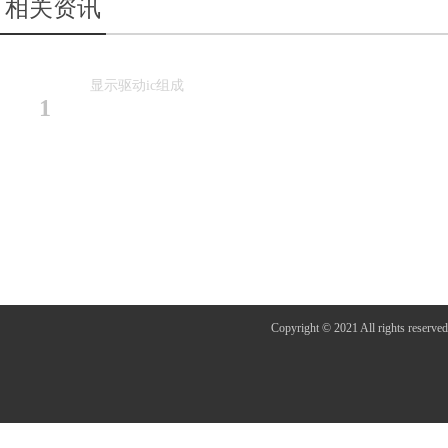
相关资讯
显示驱动ic组成
1
Copyright © 2021 All r
活动当天上午正式拉开帷幕，首个环节为“芯之所向，绘梦
承载着对尊龙凯时-人生就是搏!的深厚情感与美好祝福。经过
尊龙凯时-人生就是搏!在芯片设计领域持续深耕、绘就